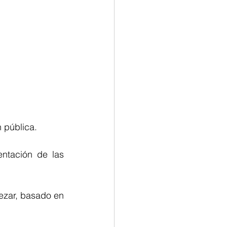
 pública.
n de las 		      
ezar, basado en 