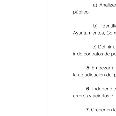
	    a) Analizar nuestros productos y servicios y su demanda por parte del sector 	     
público.
	  b) Identificar a nuestros clientes potenciales básicos del sector público: 
Ayuntamientos, Com
	      c) Definir una estrategia de ventas sencilla, empezando por lo más fácil. Es decir, 
ir de contratos de 
5.
 Empezar a 
la adjudicación del 
6.
 Independien
errores y aciertos e 
7.
 Crecer en l