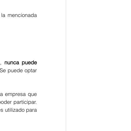
En segundo lugar, debemos referir que el sector público, en función de la mencionada 
, 
nunca puede 
 Se puede optar 
da empresa que 
esté interesada en presentar una oferta y cumpla con los requisitos para poder participar. 
 utilizado para 